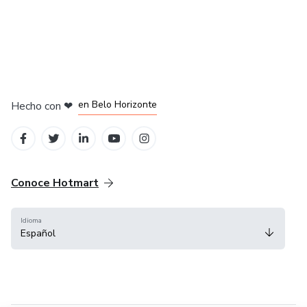
en Ciudad de México
en Bogotá
en Amsterdam
en Madrid
en Belo Horizonte
Hecho con
❤
Conoce Hotmart
Idioma
Español