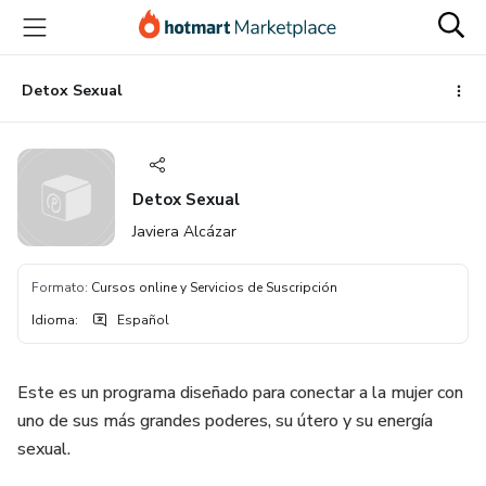
Ir
Ir
Ir
al
a
al
contenido
la
pie
principal
página
de
Detox Sexual
de
página
pago
Detox Sexual
Javiera Alcázar
Formato
:
Cursos online y Servicios de Suscripción
Idioma
:
Español
Este es un programa diseñado para conectar a la mujer con
uno de sus más grandes poderes, su útero y su energía
sexual.