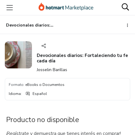
Ir
Ir
Ir
al
a
al
contenido
la
pie
principal
página
de
Devocionales diarios: Fortaleciendo tu fe cada día
de
página
pago
Devocionales diarios: Fortaleciendo tu fe
cada día
Josselin Barillas
Formato
:
eBooks o Documentos
Idioma
:
Español
Producto no disponible
¡Regístrate y demuestra que tienes interés en comprar!