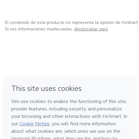
El contenido de este producto no representa la opinión de Hotmart.
Si ves informaciones inadecuadas,
denúncialas aquí
en Ciudad de México
en Bogotá
en Amsterdam
en Madrid
en Belo Horizonte
Hecho con
❤
Conoce Hotmart