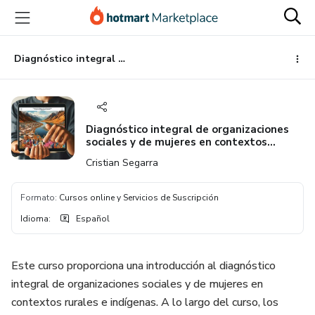
Ir
Ir
Ir
al
a
al
contenido
la
pie
principal
página
de
Diagnóstico integral de organizaciones sociales y de mujeres en contextos rurales, indígenas
de
página
pago
Diagnóstico integral de organizaciones
sociales y de mujeres en contextos
rurales, indígenas
Cristian Segarra
Formato
:
Cursos online y Servicios de Suscripción
Idioma
:
Español
Este curso proporciona una introducción al diagnóstico
integral de organizaciones sociales y de mujeres en
contextos rurales e indígenas. A lo largo del curso, los