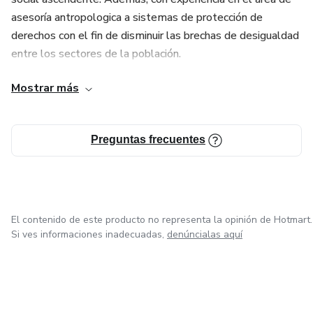
asesoría antropologica a sistemas de protección de
derechos con el fin de disminuir las brechas de desigualdad
entre los sectores de la población.
Mostrar más
Apasionado por el cuidado de la naturaleza, agroecología,
promoción de arte y cultura en general
Preguntas frecuentes
El contenido de este producto no representa la opinión de Hotmart.
Si ves informaciones inadecuadas,
denúncialas aquí