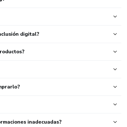
clusión digital?
productos?
mprarlo?
ormaciones inadecuadas?