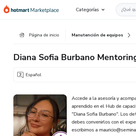
Ir
Ir
Ir
Categorías
al
a
al
contenido
la
pie
principal
página
de
Página de inicio
Manutención de equipos
de
página
pago
Diana Sofia Burbano Mentorin
Español
Accede a la asesoría y acompa
aprendido en el Hub de capaci
"Diana Sofia Burbano". Los det
debes convenirlos con el expe
escribirnos a mauricio@seminar