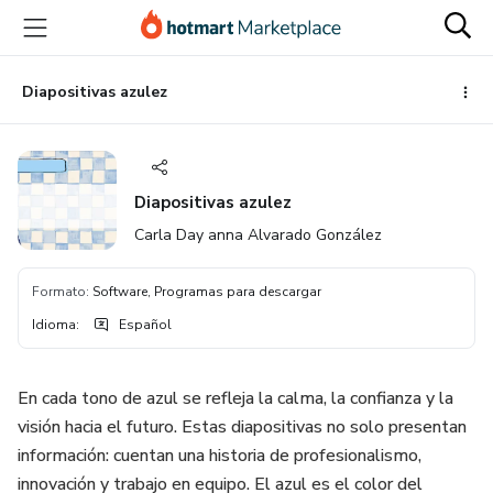
Ir
Ir
Ir
al
a
al
contenido
la
pie
principal
página
de
Diapositivas azulez
de
página
pago
Diapositivas azulez
Carla Day anna Alvarado González
Formato
:
Software, Programas para descargar
Idioma
:
Español
En cada tono de azul se refleja la calma, la confianza y la
visión hacia el futuro. Estas diapositivas no solo presentan
información: cuentan una historia de profesionalismo,
innovación y trabajo en equipo. El azul es el color del