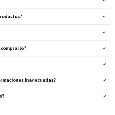
productos?
 comprarlo?
ormaciones inadecuadas?
s?