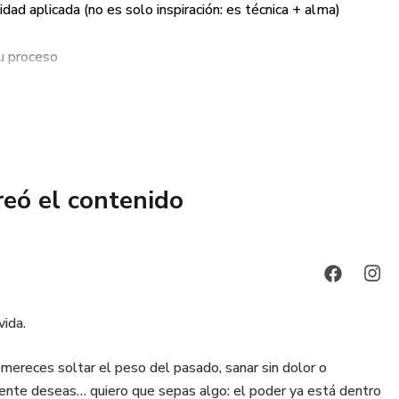
dad aplicada (no es solo inspiración: es técnica + alma)
a, el cuerpo y la consciencia
tu proceso
ión y alineación energética
ifestar
 previa en meditación, terapia o espiritualidad. Solo
vos misma, con tu verdad, con tu proceso.
reó el contenido
s para acompañar tu proceso en cualquier momento del día a
vida.
mereces soltar el peso del pasado, sanar sin dolor o
lmente deseas… quiero que sepas algo: el poder ya está dentro