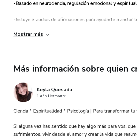
-Basado en neurociencia, regulación emocional y espirituali
Sanar heridas desde la presenci
-Incluye 3 audios de afirmaciones para ayudarte a anclar 
Manifestar con claridad, intenc
Mostrar más
- Incluye 50 tarjetas de afirmaciones para ayudarte a man
No necesitás tener experiencia
necesitás comprometerte con 
Incluye 2 bonos exclusivos:
Más información sobre quien c
1. Tres audios de afirmacione
partir de estos temas:
Keyla Quesada
1 Año Hotmarter
Merecimiento
Ciencia * Espiritualidad * Psicología | Para transformar tu 
Soltar con amor
Si alguna vez has sentido que hay algo más para vos, que 
Conectar con tu resiliencia
sufrimientos, vivir desde el amor y crear la vida que rea