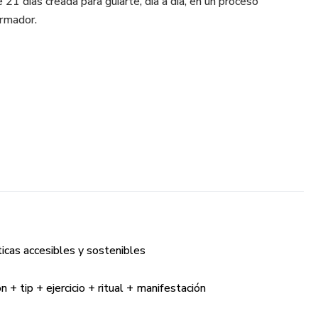
 21 días creada para guiarte, día a día, en un proceso
ormador.
 ayudarte a mirar hacia adentro con honestidad
n neurociencia y psicología práctica
erar desde el cuerpo lo que pesa
 ciclos con intención
 que deseás desde la coherencia
ticas accesibles y sostenibles
 ayudarte a:
n + tip + ejercicio + ritual + manifestación
 cargas emocionales