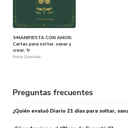
🚀 Descubrí mis productos y empezá tu transformación ho
✨MANIFIESTA CON AMOR:
Cartas para soltar, sanar y
crear. ✨
Keyla Quesada
Preguntas frecuentes
¿Quién evaluó Diario 21 días para soltar, san