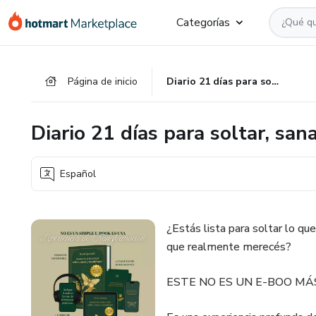
Ir
Ir
Ir
Categorías
al
a
al
contenido
la
pie
principal
página
de
Página de inicio
Diario 21 días para soltar, sanar y manifestar
de
página
pago
Diario 21 días para soltar, san
Español
¿Estás lista para soltar lo que
que realmente merecés?
ESTE NO ES UN E-BOO MÁ