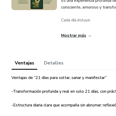
Es una experiencia profunda de
consciente, amoroso y transf
Cada día incluye:
Una reflexión terapéutica para
Mostrar más
Un tip de aplicación con base e
Un ejercicio somático para lib
Ventajas
Detalles
Un ritual simbólico para cerrar
Ventajas de “21 días para soltar, sanar y manifestar”
Un espacio para manifestar lo
-Transformación profunda y real en solo 21 días, con prác
Este diario está diseñado para
-Estructura diaria clara que acompaña sin abrumar: reflexió
Soltar creencias limitantes y