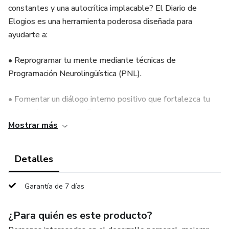
constantes y una autocrítica implacable? El Diario de
Elogios es una herramienta poderosa diseñada para
ayudarte a:
• Reprogramar tu mente mediante técnicas de
Programación Neurolingüística (PNL).
• Fomentar un diálogo interno positivo que fortalezca tu
autoestima y autoconfianza.
Mostrar más
• Cultivar la autocompasión y el reconocimiento personal,
valorando cada pequeño logro diario.
Detalles
¿Qué incluye este diario?
Garantía de 7 días
📅Planificador mensual para organizar tus metas y
¿Para quién es este producto?
reflexiones.