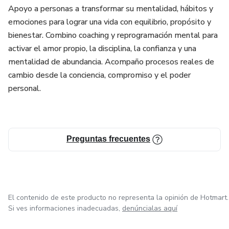
• Buscan herramientas prácticas para mejorar su salud
Apoyo a personas a transformar su mentalidad, hábitos y
emociones para lograr una vida con equilibrio, propósito y
emocional y mental.
bienestar. Combino coaching y reprogramación mental para
activar el amor propio, la disciplina, la confianza y una
• Están comprometidos con su crecimiento personal y
mentalidad de abundancia. Acompaño procesos reales de
desean una guía estructurada para lograrlo.
cambio desde la conciencia, compromiso y el poder
personal.
¿Por qué elegir el Diario de Elogios?
Porque mereces vivir en armonía contigo mismo,
reconociendo tu valor y celebrando cada paso hacia tu
Preguntas frecuentes
mejor versión. Este diario no es solo una herramienta, es un
compañero en tu viaje hacia el amor propio y la
autoaceptación.
¡Empieza hoy tu transformación!
El contenido de este producto no representa la opinión de Hotmart.
Si ves informaciones inadecuadas,
denúncialas aquí
Dedica solo 5 minutos al día y observa cómo cambia tu