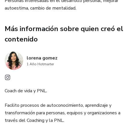
Personas interesadas en el desarrollo personal, mejorar
✍️ Ejercicios diarios y mensuales de escritura consciente y
autoestima, cambio de mentalidad.
afirmaciones.
Más información sobre quien creó el
💖Rutinas de autocuidado que promueven el bienestar
emocional.
contenido
🫀Registro de emociones y balance mensual para
lorena gomez
monitorear tu evolución.
1 Año Hotmarter
🎨 Disponible en dos diseños imprimibles: café y azul,
adaptándose a tu estilo personal.
Coach de vida y PNL.
.¿Para quién es este diario? Ideal para quienes:
Facilito procesos de autoconocimiento, aprendizaje y
• Luchan con la autocrítica y desean desarrollar una relación
transformación para personas, equipos y organizaciones a
más amorosa consigo mismos.
través del Coaching y la PNL.