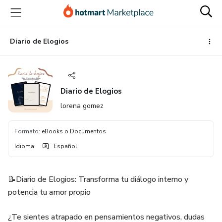
Ir
Ir
Ir
al
a
al
contenido
la
pie
principal
página
de
Diario de Elogios
de
página
pago
Diario de Elogios
lorena gomez
Formato
:
eBooks o Documentos
Idioma
:
Español
📝Diario de Elogios: Transforma tu diálogo interno y
potencia tu amor propio
¿Te sientes atrapado en pensamientos negativos, dudas