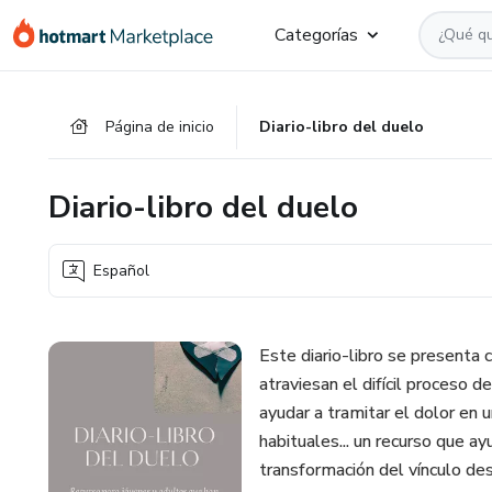
Ir
Ir
Ir
Categorías
al
a
al
contenido
la
pie
principal
página
de
Página de inicio
Diario-libro del duelo
de
página
pago
Diario-libro del duelo
Español
Este diario-libro se presenta 
atraviesan el difícil proceso d
ayudar a tramitar el dolor en
habituales... un recurso que a
transformación del vínculo de