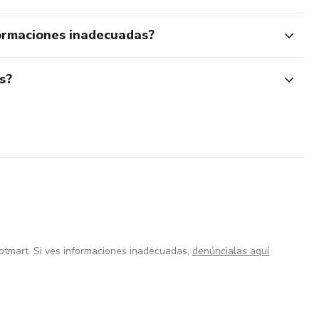
ormaciones inadecuadas?
s?
otmart. Si ves informaciones inadecuadas,
denúncialas aquí