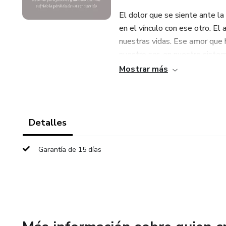
El dolor que se siente ante l
en el vínculo con ese otro. E
nuestras vidas. Ese amor que h
nuestro ser, en nuestro siste
parte de nuestros recursos y q
Mostrar más
"A veces solo podemos abrazar 
el duelo tiene lugar accedemo
ser, objetos internos que será
Detalles
arrebatarnos.
Garantía de 15 días
Este libro es un viaje... un lar