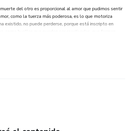
a muerte del otro es proporcional al amor que pudimos sentir
l amor, como la tuerza más poderosa, es lo que motoriza
a existido, no puede perderse, porque está inscripto en
ma, como huellas que pueden ser reactivadas, que forman
ue, al integrarse, son un potencial de salud.
al dolor y el desgarro necesita ser... y es que solo cuando
s luego a las reliquias guardadas en lo profundo de nuestro
n nuestros para siempre y que ni siquiera la muerte puede
go viaje, posible de ser recorrido, paso a paso…