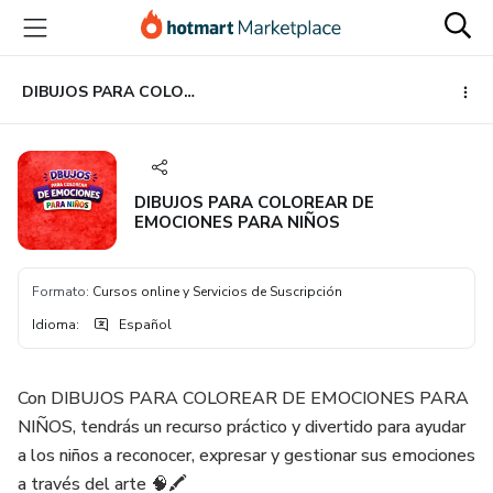
Ir
Ir
Ir
al
a
al
contenido
la
pie
principal
página
de
DIBUJOS PARA COLOREAR DE EMOCIONES PARA NIÑOS
de
página
pago
DIBUJOS PARA COLOREAR DE
EMOCIONES PARA NIÑOS
Formato
:
Cursos online y Servicios de Suscripción
Idioma
:
Español
Con DIBUJOS PARA COLOREAR DE EMOCIONES PARA
NIÑOS, tendrás un recurso práctico y divertido para ayudar
a los niños a reconocer, expresar y gestionar sus emociones
a través del arte 🧠🖍️