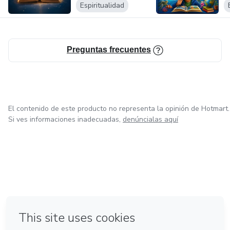
Espiritualidad
Preguntas frecuentes
El contenido de este producto no representa la opinión de Hotmart.
Si ves informaciones inadecuadas,
denúncialas aquí
en Ciudad de México
en Bogotá
en Amsterdam
en Madrid
en Belo Horizonte
Hecho con
❤