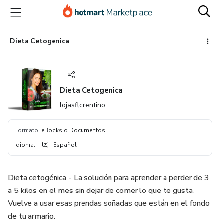
Ir
Ir
Ir
al
a
al
contenido
la
pie
principal
página
de
Dieta Cetogenica
de
página
pago
Dieta Cetogenica
lojasflorentino
Formato
:
eBooks o Documentos
Idioma
:
Español
Dieta cetogénica - La solución para aprender a perder de 3
a 5 kilos en el mes sin dejar de comer lo que te gusta.
Vuelve a usar esas prendas soñadas que están en el fondo
de tu armario.