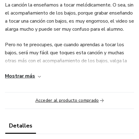
La canción la enseñamos a tocar melódicamente. O sea, sin
el acompañamiento de los bajos, porque grabar enseñando
a tocar una canción con bajos, es muy engorroso, el video se
alarga mucho y puede ser muy confuso para el alumno.
Pero no te preocupes, que cuando aprendas a tocar los
bajos, será muy fácil que toques esta canción y muchas
otras más con el acompañamiento de los bajos, valga la
redundancia.
Mostrar más
La clase grabada en video está bien explicada, pero si
encuentras algo que no entiendes, TE DAMOS
ACOMPAÑAMIENTO, así que no dudes en contactarnos y
Acceder al producto comprado
con gusto te ayudamos a resolverlo.
Nos puedes contactar por email o por WhatsApp.
Detalles