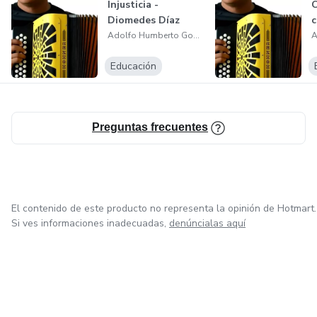
Injusticia -
C
Diomedes Díaz
c
Adquiérelo ahora mismo y podrás comenzar a aprender de
Adolfo Humberto González
inmediato.
Educación
Preguntas frecuentes
El contenido de este producto no representa la opinión de Hotmart.
Si ves informaciones inadecuadas,
denúncialas aquí