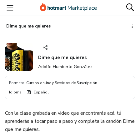
Ir
Ir
Ir
al
a
al
contenido
la
pie
principal
página
de
Dime que me quieres
de
página
pago
Dime que me quieres
Adolfo Humberto González
Formato
:
Cursos online y Servicios de Suscripción
Idioma
:
Español
Con la clase grabada en video que encontrarás acá, tú
aprenderás a tocar paso a paso y completa la canción Dime
que me quieres.