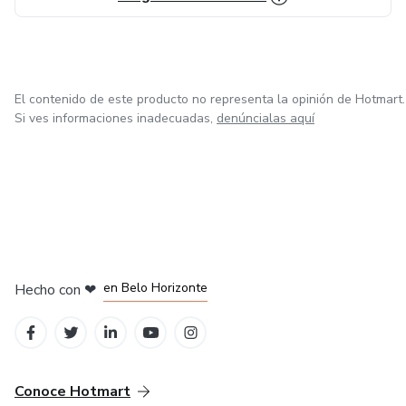
El contenido de este producto no representa la opinión de Hotmart.
Si ves informaciones inadecuadas,
denúncialas aquí
en Ciudad de México
en Bogotá
en Amsterdam
en Madrid
en Belo Horizonte
Hecho con
❤
Conoce Hotmart