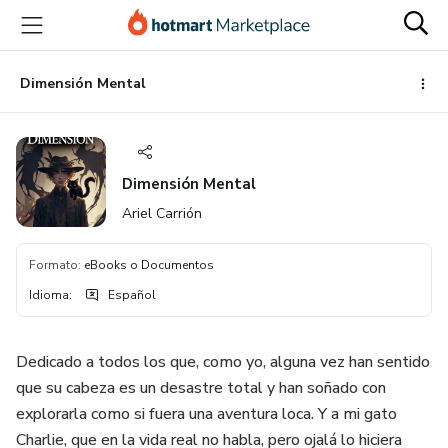
Ir
Ir
Ir
al
a
al
contenido
la
pie
principal
página
de
Dimensión Mental
de
página
pago
Dimensión Mental
Ariel Carrión
Formato
:
eBooks o Documentos
Idioma
:
Español
Dedicado a todos los que, como yo, alguna vez han sentido
que su cabeza es un desastre total y han soñado con
explorarla como si fuera una aventura loca. Y a mi gato
Charlie, que en la vida real no habla, pero ojalá lo hiciera