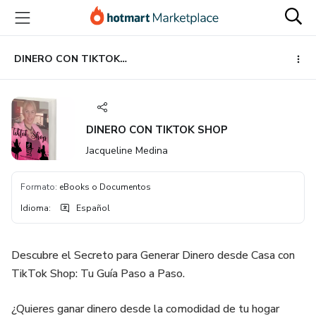
Ir
Ir
Ir
al
a
al
contenido
la
pie
principal
página
de
DINERO CON TIKTOK SHOP
de
página
pago
DINERO CON TIKTOK SHOP
Jacqueline Medina
Formato
:
eBooks o Documentos
Idioma
:
Español
Descubre el Secreto para Generar Dinero desde Casa con
TikTok Shop: Tu Guía Paso a Paso.
¿Quieres ganar dinero desde la comodidad de tu hogar