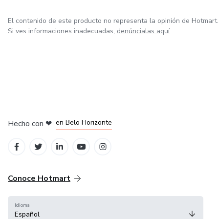
El contenido de este producto no representa la opinión de Hotmart.
Si ves informaciones inadecuadas,
denúncialas aquí
en Ciudad de México
en Bogotá
en Amsterdam
en Madrid
en Belo Horizonte
Hecho con
❤
Conoce Hotmart
Idioma
Español