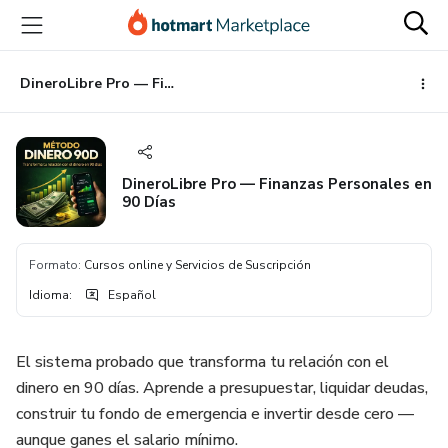
Ir
Ir
Ir
al
a
al
contenido
la
pie
principal
página
de
DineroLibre Pro — Finanzas Personales en 90 Días
de
página
pago
DineroLibre Pro — Finanzas Personales en
90 Días
Formato
:
Cursos online y Servicios de Suscripción
Idioma
:
Español
El sistema probado que transforma tu relación con el
dinero en 90 días. Aprende a presupuestar, liquidar deudas,
construir tu fondo de emergencia e invertir desde cero —
aunque ganes el salario mínimo.