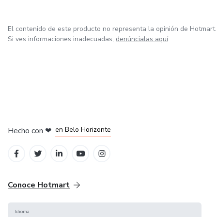
El contenido de este producto no representa la opinión de Hotmart.
Si ves informaciones inadecuadas,
denúncialas aquí
en Ciudad de México
en Bogotá
en Amsterdam
en Madrid
en Belo Horizonte
Hecho con
❤
Conoce Hotmart
Idioma