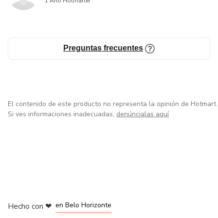
1 Año Hotmarter
Preguntas frecuentes
El contenido de este producto no representa la opinión de Hotmart.
Si ves informaciones inadecuadas,
denúncialas aquí
en Ciudad de México
en Bogotá
en Amsterdam
en Madrid
en Belo Horizonte
Hecho con
❤