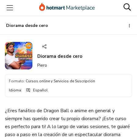
Ir
Ir
Ir
al
a
al
contenido
la
pie
principal
página
de
Diorama desde cero
de
página
pago
Diorama desde cero
Piero
Formato
:
Cursos online y Servicios de Suscripción
Idioma
:
Español
¿Eres fanático de Dragon Ball o anime en general y
siempre has querido crear tu propio diorama? ¡Este curso
es perfecto para ti! A lo largo de varias sesiones, te guiaré
paso a paso en la creación de un espectacular diorama