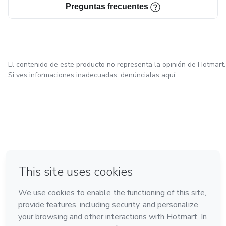
Preguntas frecuentes
en equipo hacia la visión 2024.
El contenido de este producto no representa la opinión de Hotmart.
Si ves informaciones inadecuadas,
denúncialas aquí
en Ciudad de México
en Bogotá
en Amsterdam
en Madrid
en Belo Horizonte
Hecho con
❤