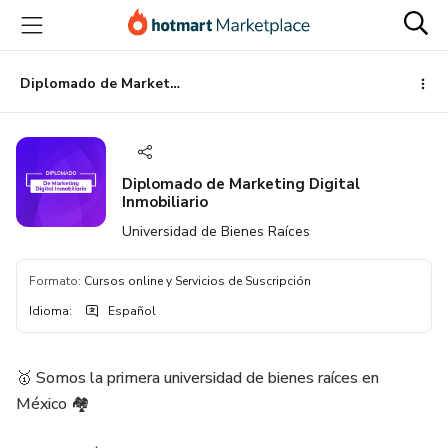
Ir
Ir
Ir
al
a
al
contenido
la
pie
principal
página
de
Diplomado de Marketing Digital Inmobiliario
de
página
pago
Diplomado de Marketing Digital
Inmobiliario
Universidad de Bienes Raíces
Formato
:
Cursos online y Servicios de Suscripción
Idioma
:
Español
🥇 Somos la primera universidad de bienes raíces en
México 🏘️