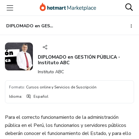
Ir
Ir
Ir
al
a
al
contenido
la
pie
principal
página
de
DIPLOMADO en GESTIÓN PÚBLICA - Instituto ABC
de
página
pago
DIPLOMADO en GESTIÓN PÚBLICA -
Instituto ABC
Instituto ABC
Formato
:
Cursos online y Servicios de Suscripción
Idioma
:
Español
Para el correcto funcionamiento de la administración
pública en el Perú, los funcionarios y servidores públicos
deberán conocer el funcionamiento del Estado, y para ello