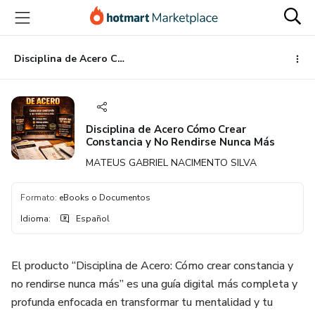
Ir
Ir
Ir
al
a
al
contenido
la
pie
principal
página
de
Disciplina de Acero Cómo Crear Constancia y No Rendirse Nunca Más
de
página
pago
Disciplina de Acero Cómo Crear
Constancia y No Rendirse Nunca Más
MATEUS GABRIEL NACIMENTO SILVA
Formato
:
eBooks o Documentos
Idioma
:
Español
El producto “Disciplina de Acero: Cómo crear constancia y
no rendirse nunca más” es una guía digital más completa y
profunda enfocada en transformar tu mentalidad y tu