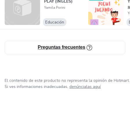
PLAY (INGLÉS)
Y
R
Yamila Porini
Y
A
Educación
Preguntas frecuentes
El contenido de este producto no representa la opinión de Hotmart.
Si ves informaciones inadecuadas,
denúncialas aquí