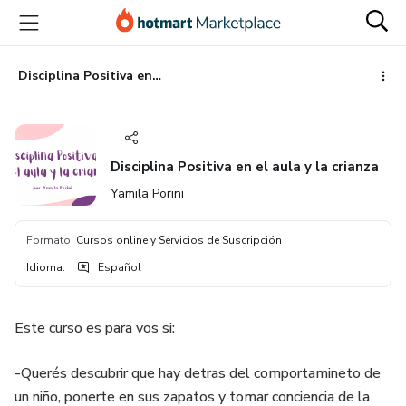
Ir
Ir
Ir
al
a
al
contenido
la
pie
principal
página
de
Disciplina Positiva en el aula y la crianza
de
página
pago
Disciplina Positiva en el aula y la crianza
Yamila Porini
Formato
:
Cursos online y Servicios de Suscripción
Idioma
:
Español
Este curso es para vos si:
-Querés descubrir que hay detras del comportamineto de
un niño, ponerte en sus zapatos y tomar conciencia de la