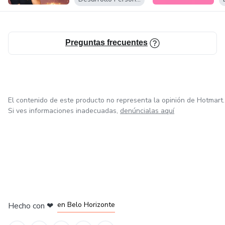
No esperes a que el cambio ocurra, sé la fuerza que lo
desata. ¡Compra tu entrada ahora y comienza tu viaje hacia
una vida empresarial plena!
Preguntas frecuentes
El contenido de este producto no representa la opinión de Hotmart.
Si ves informaciones inadecuadas,
denúncialas aquí
en Ciudad de México
en Bogotá
en Amsterdam
en Madrid
en Belo Horizonte
Hecho con
❤