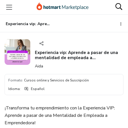
Ir
Ir
Ir
al
a
al
contenido
la
pie
principal
página
de
Experiencia vip: Aprende a pasar de una mentalidad de empleada a emprendedora
de
página
pago
Experiencia vip: Aprende a pasar de una
mentalidad de empleada a
emprendedora
Aida
Formato
:
Cursos online y Servicios de Suscripción
Idioma
:
Español
¡Transforma tu emprendimiento con la Experiencia VIP:
Aprende a pasar de una Mentalidad de Empleada a
Emprendedora!