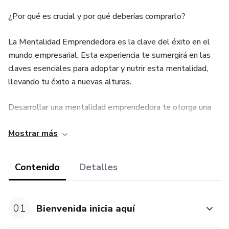
¿Por qué es crucial y por qué deberías comprarlo?
La Mentalidad Emprendedora es la clave del éxito en el
mundo empresarial. Esta experiencia te sumergirá en las
claves esenciales para adoptar y nutrir esta mentalidad,
llevando tu éxito a nuevas alturas.
Desarrollar una mentalidad emprendedora te otorga una
confianza inquebrantable. Deja atrás la autoduda y abraza
Mostrar más
la seguridad necesaria para tomar decisiones audaces que
impulsarán tu negocio hacia el éxito.
Contenido
Detalles
Aprenderás a ver más allá de los desafíos, convirtiendo
cada obstáculo en una oportunidad. Desarrollar una visión
estratégica es la clave para un crecimiento sostenible y un
01
Bienvenida inicia aquí
liderazgo efectivo.