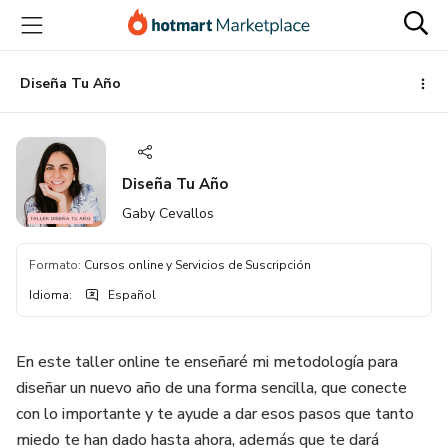
Ir
Ir
Ir
al
a
al
contenido
la
pie
principal
página
de
Diseña Tu Año
de
página
pago
Diseña Tu Año
Gaby Cevallos
Formato
:
Cursos online y Servicios de Suscripción
Idioma
:
Español
En este taller online te enseñaré mi metodología para
diseñar un nuevo año de una forma sencilla, que conecte
con lo importante y te ayude a dar esos pasos que tanto
miedo te han dado hasta ahora, además que te dará