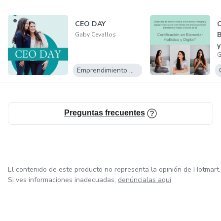
integral, maternidad consciente, crecimiento personal y
negocios con alma.
CEO DAY
C
B
Gaby Cevallos
y
G
Emprendimiento Digital
Preguntas frecuentes
El contenido de este producto no representa la opinión de Hotmart.
Si ves informaciones inadecuadas,
denúncialas aquí