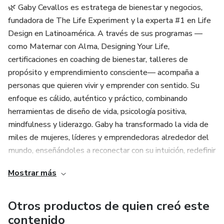
🌿 Gaby Cevallos es estratega de bienestar y negocios,
fundadora de The Life Experiment y la experta #1 en Life
Design en Latinoamérica. A través de sus programas —
como Maternar con Alma, Designing Your Life,
certificaciones en coaching de bienestar, talleres de
propósito y emprendimiento consciente— acompaña a
personas que quieren vivir y emprender con sentido. Su
enfoque es cálido, auténtico y práctico, combinando
herramientas de diseño de vida, psicología positiva,
mindfulness y liderazgo. Gaby ha transformado la vida de
miles de mujeres, líderes y emprendedoras alrededor del
mundo, enseñándoles a reconectar con su intuición, redefinir
el éxito y crear una vida (y negocio) que se sienta bien por
Mostrar más
dentro y por fuera. 🌎✨
Sus cursos están diseñados para generar impacto real, y
Otros productos de quien creó este
son ideales para audiencias interesadas en bienestar
contenido