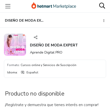
Ir
Ir
Ir
al
a
al
contenido
la
pie
principal
página
de
DISEÑO DE MODA EXPERT
de
página
pago
DISEÑO DE MODA EXPERT
Aprende Digital PRO
Formato
:
Cursos online y Servicios de Suscripción
Idioma
:
Español
Producto no disponible
¡Regístrate y demuestra que tienes interés en comprar!