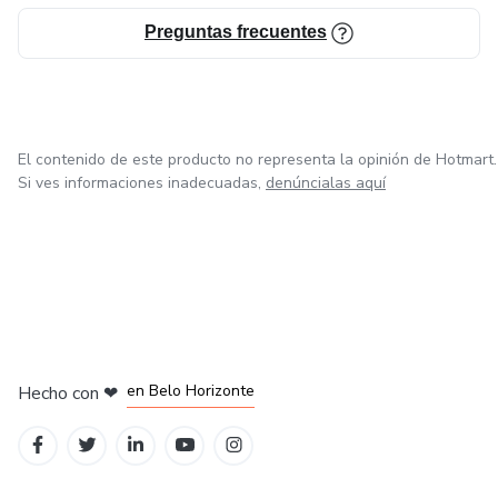
Preguntas frecuentes
El contenido de este producto no representa la opinión de Hotmart.
Si ves informaciones inadecuadas,
denúncialas aquí
en Ciudad de México
en Bogotá
en Amsterdam
en Madrid
en Belo Horizonte
Hecho con
❤