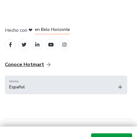
en Ciudad de México
en Bogotá
en Amsterdam
en Madrid
en Belo Horizonte
Hecho con
❤
Conoce Hotmart
Idioma
Español
FAQ
Términos
Privacidad
Cookies