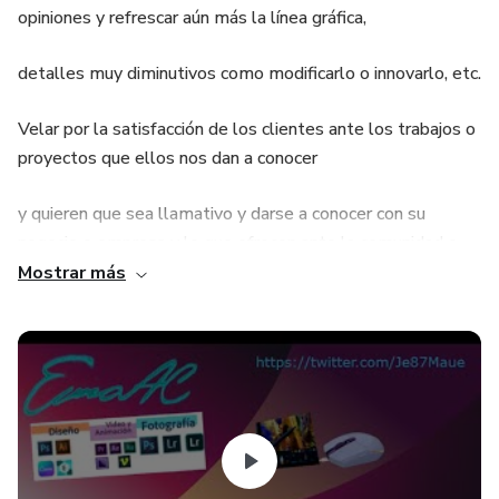
opiniones y refrescar aún más la línea gráfica,
detalles muy diminutivos como modificarlo o innovarlo, etc.
Velar por la satisfacción de los clientes ante los trabajos o
proyectos que ellos nos dan a conocer
y quieren que sea llamativo y darse a conocer con su
negocio o empresa y lo que ofrecen ante la comunidad o
sociedad social
Mostrar más
por medio digital y/o físico y llegar a nuevos clientes y con
los antiguos llegarles con innovación fresca e impactante.