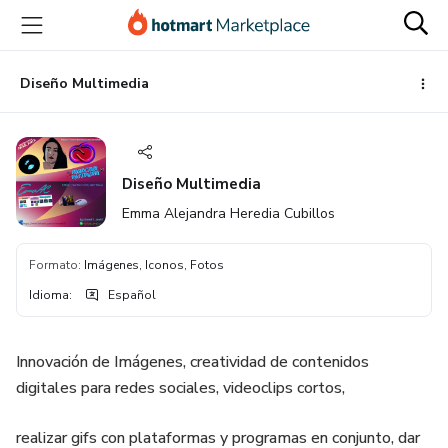
Ir
Ir
Ir
al
a
al
contenido
la
pie
principal
página
de
Diseño Multimedia
de
página
pago
Diseño Multimedia
Emma Alejandra Heredia Cubillos
Formato
:
Imágenes, Iconos, Fotos
Idioma
:
Español
Innovación de Imágenes, creatividad de contenidos
digitales para redes sociales, videoclips cortos,
realizar gifs con plataformas y programas en conjunto, dar