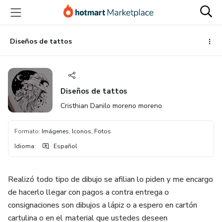
Ir
Ir
Ir
al
a
al
contenido
la
pie
principal
página
de
Diseños de tattos
de
página
pago
Diseños de tattos
Cristhian Danilo moreno moreno
Formato
:
Imágenes, Iconos, Fotos
Idioma
:
Español
Realizó todo tipo de dibujo se afilian lo piden y me encargo
de hacerlo llegar con pagos a contra entrega o
consignaciones son dibujos a lápiz o a espero en cartón
cartulina o en el material que ustedes deseen