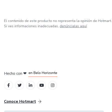
El contenido de este producto no representa la opinión de Hotmart.
Si ves informaciones inadecuadas,
denúncialas aquí
en Ciudad de México
en Bogotá
en Amsterdam
en Madrid
en Belo Horizonte
Hecho con
❤
Conoce Hotmart