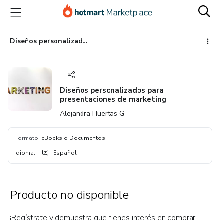
Ir
Ir
Ir
al
a
al
contenido
la
pie
principal
página
de
Diseños personalizados para presentaciones de marketing
de
página
pago
Diseños personalizados para
presentaciones de marketing
Alejandra Huertas G
Formato
:
eBooks o Documentos
Idioma
:
Español
Producto no disponible
¡Regístrate y demuestra que tienes interés en comprar!