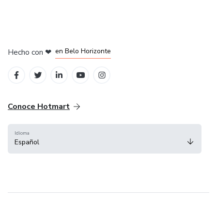
en Ciudad de México
en Bogotá
en Amsterdam
en Madrid
en Belo Horizonte
Hecho con
❤
Conoce Hotmart
Idioma
Español