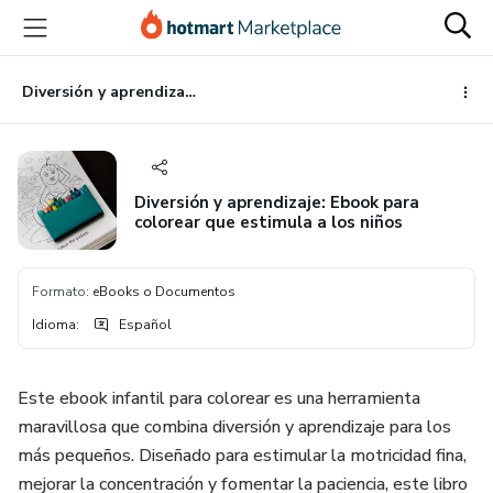
Ir
Ir
Ir
al
a
al
contenido
la
pie
principal
página
de
Diversión y aprendizaje: Ebook para colorear que estimula a los niños
de
página
pago
Diversión y aprendizaje: Ebook para
colorear que estimula a los niños
Formato
:
eBooks o Documentos
Idioma
:
Español
Este ebook infantil para colorear es una herramienta
maravillosa que combina diversión y aprendizaje para los
más pequeños. Diseñado para estimular la motricidad fina,
mejorar la concentración y fomentar la paciencia, este libro