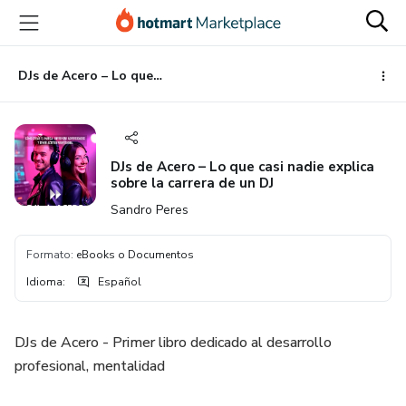
Ir
Ir
Ir
al
a
al
contenido
la
pie
principal
página
de
DJs de Acero – Lo que casi nadie explica sobre la carrera de un DJ
de
página
pago
DJs de Acero – Lo que casi nadie explica
sobre la carrera de un DJ
Sandro Peres
Formato
:
eBooks o Documentos
Idioma
:
Español
DJs de Acero - Primer libro dedicado al desarrollo
profesional, mentalidad