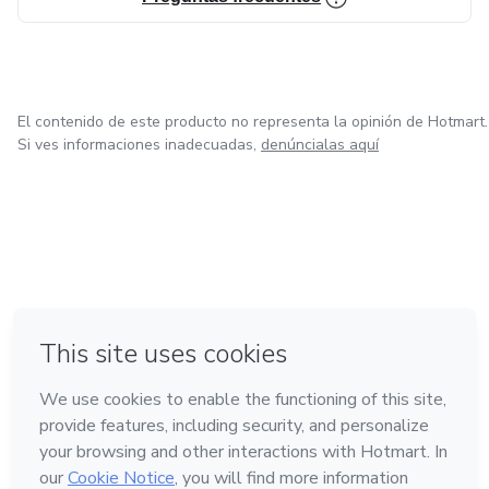
Es, literalmente, el libro que me hubiera gustado leer
cuando empecé.
El contenido de este producto no representa la opinión de Hotmart.
Si ves informaciones inadecuadas,
denúncialas aquí
en Ciudad de México
en Bogotá
en Amsterdam
en Madrid
en Belo Horizonte
Hecho con
❤
Conoce Hotmart