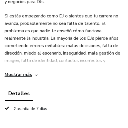
y negocios para DJs.
Si estás empezando como DJ o sientes que tu carrera no
avanza, probablemente no sea falta de talento. El
problema es que nadie te enseñó cómo funciona
realmente la industria. La mayoría de los DJs pierde años
cometiendo errores evitables: malas decisiones, falta de
dirección, miedo al escenario, inseguridad, mala gestión de
imagen, falta de identidad, contactos incorrectos y
expectativas irreales, entre otros.
Mostrar más
DJs de Acero es una guía práctica sobre la carrera real de
un DJ profesional.
Detalles
Escrito por el DJ, productor y emprendedor uruguayo
Garantía de 7 días
Sandro Peres, este libro reúne experiencias, errores y
estrategias aplicadas al mundo de la música, los negocios
y el entretenimiento, siempre desde la perspectiva del