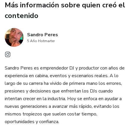
Más información sobre quien creó el
desarrollo profesional de un DJ.
contenido
En este libro aprenderás:
Sandro Peres
Cómo desarrollar seguridad y presencia en el escenario.
5 Año Hotmarter
Cómo manejar la presión, clientes difíciles y situaciones
reales en eventos.
Sandro Peres es emprendedor DJ y productor con años de
Cómo construir una marca personal como DJ.
experiencia en cabina, eventos y escenarios reales. A lo
largo de su carrera ha vivido de primera mano los errores,
Cómo crecer en redes sociales usando tu música y tu arte.
presiones y decisiones que enfrentan los DJs cuando
intentan crecer en la industria. Hoy se enfoca en ayudar a
Cómo hacer networking y generar contactos importantes.
nuevas generaciones a avanzar más rápido, evitando los
mismos tropiezos que suelen costar tiempo,
Cómo cobrar correctamente por tu trabajo y redactar
oportunidades y confianza.
contratos.