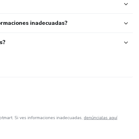
ormaciones inadecuadas?
s?
otmart. Si ves informaciones inadecuadas,
denúncialas aquí