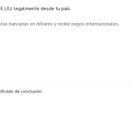
EE.UU. legalmente desde tu país.
tas bancarias en dólares y recibir pagos internacionales.
ortar productos con proveedores confiables.
propia tienda online y automatizarla para escalar tus ingresos.
 resolverás tus dudas en vivo conmigo.
 y videos explicativos para que avances a tu ritmo.
tificado de conclusión
ocio real en dólares, sin necesidad de visa ni experiencia
inanciera que mereces.