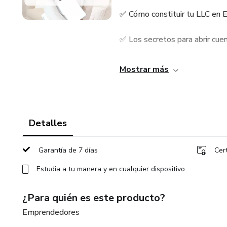
✅ Cómo constituir tu LLC en 
✅ Los secretos para abrir cuen
✅ Métodos efectivos para imp
Mostrar más
✅ La estrategia para crear tu 
✅ Un webinar exclusivo donde
Detalles
✅ Material descargable en PDF
Garantía de 7 días
Cer
Empieza hoy a construir un neg
Estudia a tu manera y en cualquier dispositivo
previa, y alcanza la libertad f
¿Para quién es este producto?
Emprendedores