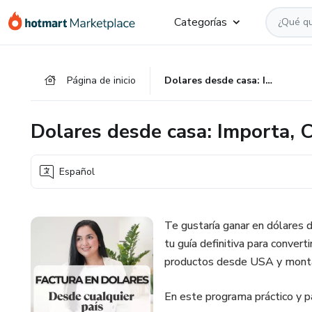
Ir
Ir
Ir
Categorías
al
a
al
contenido
la
pie
principal
página
de
Página de inicio
Dolares desde casa: Importa, Crea y Escala tu Tienda Digital
de
página
pago
Dolares desde casa: Importa, C
Español
Te gustaría ganar en dólares 
tu guía definitiva para convert
productos desde USA y montar
En este programa práctico y pa