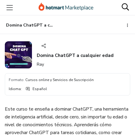
Ir
Ir
Ir
al
a
al
contenido
la
pie
principal
página
de
Domina ChatGPT a cualquier edad
de
página
pago
Domina ChatGPT a cualquier edad
Ray
Formato
:
Cursos online y Servicios de Suscripción
Idioma
:
Español
Este curso te enseña a dominar ChatGPT, una herramienta
de inteligencia artificial, desde cero, sin importar tu edad o
nivel de conocimientos técnicos. Aprenderás cómo
aprovechar ChatGPT para tareas cotidianas, como crear