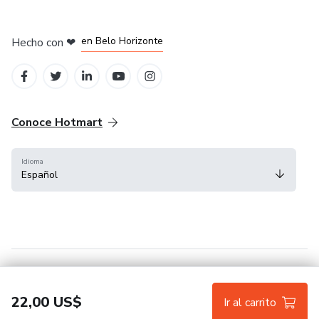
en Ciudad de México
en Bogotá
en Amsterdam
en Madrid
en Belo Horizonte
Hecho con
❤
Conoce Hotmart
Idioma
Español
FAQ
Términos
Privacidad
Cookies
22,00 US$
Ir al carrito