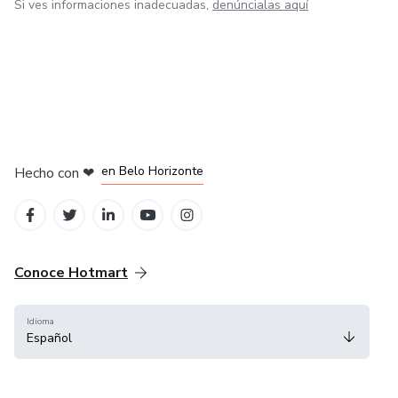
Si ves informaciones inadecuadas,
denúncialas aquí
en Ciudad de México
en Bogotá
en Amsterdam
en Madrid
en Belo Horizonte
Hecho con
❤
Conoce Hotmart
Idioma
Español