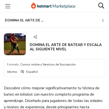
Ir
Ir
Ir
al
a
al
contenido
la
pie
principal
página
de
DOMINA EL ARTE DE BATEAR Y ESCALA AL SIGUIENTE NIVEL
de
página
pago
DOMINA EL ARTE DE BATEAR Y ESCALA
AL SIGUIENTE NIVEL
Formato
:
Cursos online y Servicios de Suscripción
Idioma
:
Español
Descubre cómo mejorar significativamente tu técnica de
bateo en béisbol con nuestro completo programa de
aprendizaje. Diseñado para jugadores de todas las edades
y niveles de experiencia, desde principiantes hasta