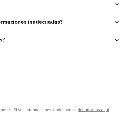
ormaciones inadecuadas?
s?
otmart. Si ves informaciones inadecuadas,
denúncialas aquí