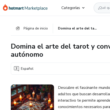
Ir
Ir
Ir
Categorías
al
a
al
contenido
la
pie
principal
página
de
Página de inicio
Domina el arte del tarot y conviértete en un profesional autónomo
de
página
pago
Domina el arte del tarot y con
autónomo
Español
Descubre el fascinante mundo 
adultos que buscan desarroll
interactivo te permite aprende
conocimientos necesarios para 