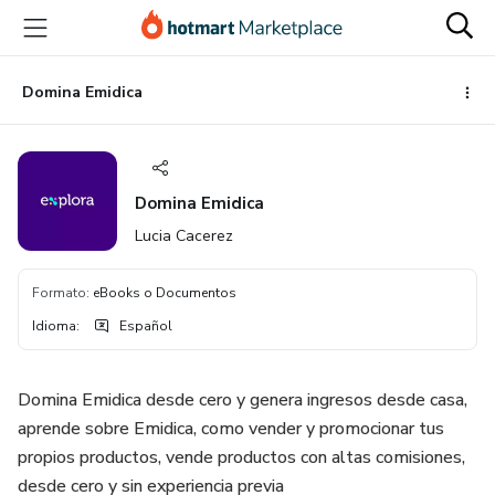
Ir
Ir
Ir
al
a
al
contenido
la
pie
principal
página
de
Domina Emidica
de
página
pago
Domina Emidica
Lucia Cacerez
Formato
:
eBooks o Documentos
Idioma
:
Español
Domina Emidica desde cero y genera ingresos desde casa,
aprende sobre Emidica, como vender y promocionar tus
propios productos, vende productos con altas comisiones,
desde cero y sin experiencia previa