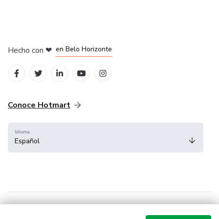
en Ciudad de México
en Bogotá
en Amsterdam
en Madrid
en Belo Horizonte
Hecho con
❤
Conoce Hotmart
Idioma
Español