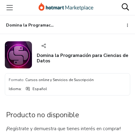
Ir
Ir
Ir
al
a
al
contenido
la
pie
principal
página
de
Domina la Programación para Ciencias de Datos
de
página
pago
Domina la Programación para Ciencias de
Datos
Formato
:
Cursos online y Servicios de Suscripción
Idioma
:
Español
Producto no disponible
¡Regístrate y demuestra que tienes interés en comprar!