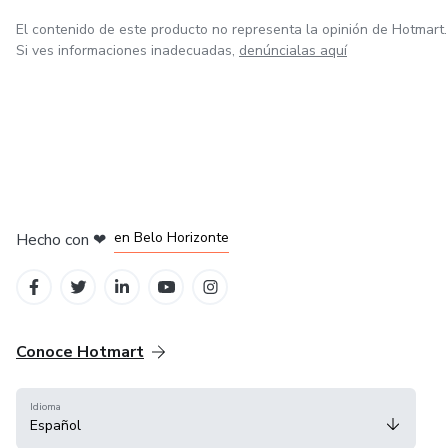
El contenido de este producto no representa la opinión de Hotmart.
Si ves informaciones inadecuadas,
denúncialas aquí
en Ciudad de México
en Bogotá
en Amsterdam
en Madrid
en Belo Horizonte
Hecho con
❤
Conoce Hotmart
Idioma
Español