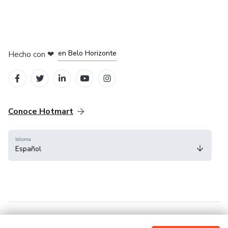
en Ciudad de México
en Bogotá
en Amsterdam
en Madrid
en Belo Horizonte
Hecho con
❤
Conoce Hotmart
Idioma
Español