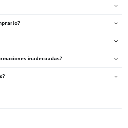
mprarlo?
ormaciones inadecuadas?
s?