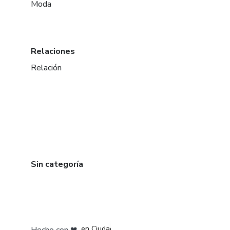
Moda
Relaciones
Relación
Sin categoría
en Bogotá
en Amsterdam
en Madrid
en Ciudad de México