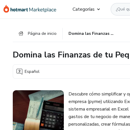
Ir
Ir
Ir
Categorías
al
a
al
contenido
la
pie
principal
página
de
Página de inicio
Domina las Finanzas de tu Pequeña Empresa Usando Excel
de
página
pago
Domina las Finanzas de tu Pe
Español
Descubre cómo simplificar y o
empresa (pyme) utilizando Exce
sistema empresarial en Excel q
gastos de tu negocio de maner
personalizadas, crear fórmulas