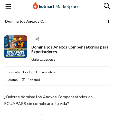
Ir
Ir
Ir
al
a
al
contenido
la
pie
principal
página
de
Domina los Anexos Compensatorios para Exportadores
de
página
pago
Domina los Anexos Compensatorios para
Exportadores
Guía Ecuapass
Formato
:
eBooks o Documentos
Idioma
:
Español
¿Quieres dominar los Anexos Compensatorios en
ECUAPASS sin complicarte la vida?