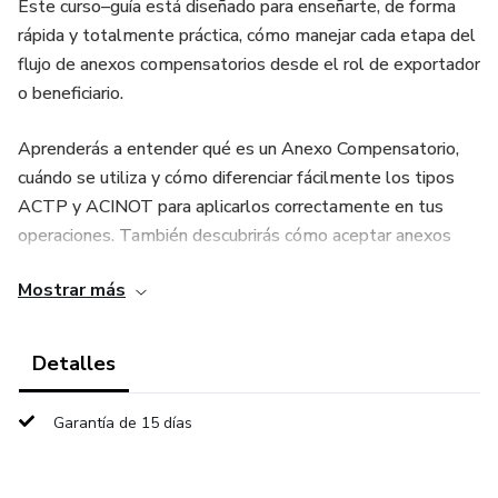
Este curso–guía está diseñado para enseñarte, de forma
rápida y totalmente práctica, cómo manejar cada etapa del
flujo de anexos compensatorios desde el rol de exportador
o beneficiario.
Aprenderás a entender qué es un Anexo Compensatorio,
cuándo se utiliza y cómo diferenciar fácilmente los tipos
ACTP y ACINOT para aplicarlos correctamente en tus
operaciones. También descubrirás cómo aceptar anexos
enviados por el Titular sin cometer errores que puedan
Mostrar más
afectar inventarios, garantías o plazos.
El curso te llevará paso a paso por la creación de tus
Detalles
propios Anexos Compensatorios de exportación,
vinculando DAE, insumos y cantidades reales, de forma
Garantía de 15 días
clara y sin confusiones. Además, aprenderás a controlar
inventarios, mermas y desperdicios como un profesional,
evitando inconsistencias que suelen generar observaciones,