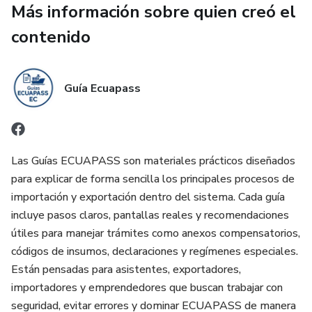
Más información sobre quien creó el
bloqueos o multas dentro del sistema.
contenido
Incluye explicaciones directas con capturas de pantalla,
ejemplos reales de operaciones, casos prácticos y
recomendaciones operativas para aplicar en tu día a día,
Guía Ecuapass
incluso si nunca has trabajado antes con anexos
compensatorios.
Este contenido está pensado para asistentes de comercio
Las Guías ECUAPASS son materiales prácticos diseñados
exterior, exportadores, analistas aduaneros, estudiantes y
para explicar de forma sencilla los principales procesos de
emprendedores que trabajan con Admisión Temporal para
importación y exportación dentro del sistema. Cada guía
Perfeccionamiento Activo u otros regímenes especiales
incluye pasos claros, pantallas reales y recomendaciones
que exigen compensación de insumos.
útiles para manejar trámites como anexos compensatorios,
códigos de insumos, declaraciones y regímenes especiales.
Si buscas una guía clara, útil y enfocada en la práctica real,
Están pensadas para asistentes, exportadores,
este curso es para ti. Aquí encontrarás las herramientas
importadores y emprendedores que buscan trabajar con
necesarias para manejar anexos compensatorios con
seguridad, evitar errores y dominar ECUAPASS de manera