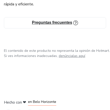
seguridad, confianza y precisión, optimizando tus procesos
rápida y eficiente.
y evitando los errores más comunes que afectan a quienes
recién se inician en ECUAPASS.
Preguntas frecuentes
El contenido de este producto no representa la opinión de Hotmart.
Si ves informaciones inadecuadas,
denúncialas aquí
en Ciudad de México
en Bogotá
en Amsterdam
en Madrid
en Belo Horizonte
Hecho con
❤