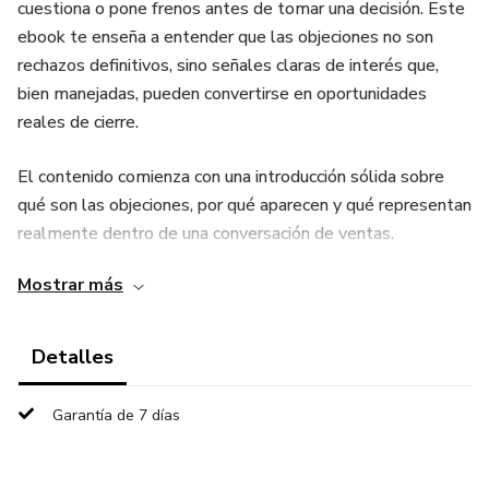
cuestiona o pone frenos antes de tomar una decisión. Este
ebook te enseña a entender que las objeciones no son
rechazos definitivos, sino señales claras de interés que,
bien manejadas, pueden convertirse en oportunidades
reales de cierre.
El contenido comienza con una introducción sólida sobre
qué son las objeciones, por qué aparecen y qué representan
realmente dentro de una conversación de ventas.
Aprenderás a interpretar lo que el cliente dice y, más
Mostrar más
importante aún, lo que realmente quiere decir detrás de
sus palabras.
Detalles
Luego se trabaja la mentalidad del vendedor, un factor
clave para responder con seguridad y profesionalismo.
Garantía de 7 días
Descubrirás cómo dejar de tomar las objeciones como algo
personal o negativo y empezar a verlas como parte natural
del proceso, manteniendo la calma, el control y la claridad