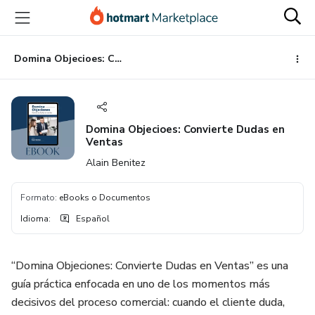
Ir
Ir
Ir
al
a
al
contenido
la
pie
principal
página
de
Domina Objecioes: Convierte Dudas en Ventas
de
página
pago
Domina Objecioes: Convierte Dudas en
Ventas
Alain Benitez
Formato
:
eBooks o Documentos
Idioma
:
Español
“Domina Objeciones: Convierte Dudas en Ventas” es una
guía práctica enfocada en uno de los momentos más
decisivos del proceso comercial: cuando el cliente duda,