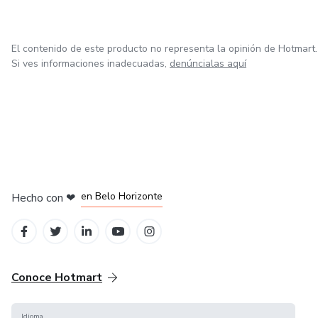
El contenido de este producto no representa la opinión de Hotmart.
Si ves informaciones inadecuadas,
denúncialas aquí
en Ciudad de México
en Bogotá
en Amsterdam
en Madrid
en Belo Horizonte
Hecho con
❤
Conoce Hotmart
Idioma