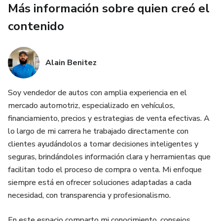
Más información sobre quien creó el
en cada interacción. Esta base mental te permitirá
contenido
reaccionar mejor, hacer las preguntas correctas y guiar la
conversación sin presión.
La parte central del ebook aborda las objeciones más
Alain Benitez
comunes que aparecen en el día a día: preocupaciones por
el precio, dudas sobre el momento de compra,
Soy vendedor de autos con amplia experiencia en el
comparaciones con otras opciones, indecisión, necesidad de
mercado automotriz, especializado en vehículos,
consultar con terceros y comentarios que ocultan la
financiamiento, precios y estrategias de venta efectivas. A
verdadera objeción detrás. En cada caso se explica qué
lo largo de mi carrera he trabajado directamente con
significa realmente esa resistencia y cómo responder de
clientes ayudándolos a tomar decisiones inteligentes y
forma estratégica para mantener al cliente comprometido.
seguras, brindándoles información clara y herramientas que
facilitan todo el proceso de compra o venta. Mi enfoque
Incluye ejemplos prácticos, enfoques de respuesta y
siempre está en ofrecer soluciones adaptadas a cada
estructuras conversacionales que ayudan a transformar la
necesidad, con transparencia y profesionalismo.
duda en confianza, y la conversación en una oportunidad
concreta de venta. El objetivo no es memorizar frases, sino
En este espacio comparto mi conocimiento, consejos