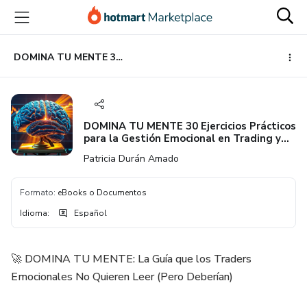
Ir
Ir
Ir
al
a
al
contenido
la
pie
principal
página
de
DOMINA TU MENTE 30 Ejercicios Prácticos para la Gestión Emocional en Trading y Vida Personal
de
página
pago
DOMINA TU MENTE 30 Ejercicios Prácticos
para la Gestión Emocional en Trading y
Vida Personal
Patricia Durán Amado
Formato
:
eBooks o Documentos
Idioma
:
Español
🚀 DOMINA TU MENTE: La Guía que los Traders
Emocionales No Quieren Leer (Pero Deberían)