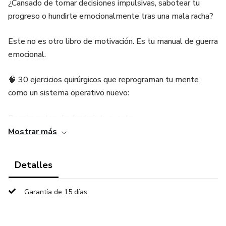
¿Cansado de tomar decisiones impulsivas, sabotear tu
progreso o hundirte emocionalmente tras una mala racha?
Este no es otro libro de motivación. Es tu manual de guerra
emocional.
🧠 30 ejercicios quirúrgicos que reprograman tu mente
como un sistema operativo nuevo:
Respira antes de destruir tu cuenta.
Mostrar más
Aprende a leer tus emociones como si fueran gráficos.
Detalles
Convierte tus fracasos en combustible.
Garantía de 15 días
Hackea el FOMO, el miedo, la frustración... y gana claridad
letal.