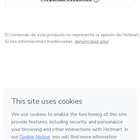
El contenido de este producto no representa la opinión de Hotmart.
Si ves informaciones inadecuadas,
denúncialas aquí
en Bogotá
en Amsterdam
en Madrid
en Ciudad de México
Hecho con
❤
en Belo Horizonte
Conoce Hotmart