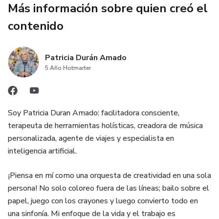
🎯 Diseñado para traders, útil para humanos.
Más información sobre quien creó el
contenido
Porque si no dominas tu mente, el mercado lo hará por ti.
🎓 Basado en el sistema NeuroTrading 360°
Patricia Durán Amado
5 Año Hotmarter
📅 30 días.
⏱️ Ejercicios de 3 a 15 minutos.
Soy Patricia Duran Amado: facilitadora consciente,
terapeuta de herramientas holísticas, creadora de música
📈 Resultados acumulativos.
personalizada, agente de viajes y especialista en
inteligencia artificial.
"El éxito sostenible comienza dentro de ti."
¡Piensa en mí como una orquesta de creatividad en una sola
🎁 Ideal para traders, inversores, emprendedores y
persona! No solo coloreo fuera de las líneas; bailo sobre el
cualquiera que quiera dejar de reaccionar y empezar a
papel, juego con los crayones y luego convierto todo en
decidir.
una sinfonía. Mi enfoque de la vida y el trabajo es