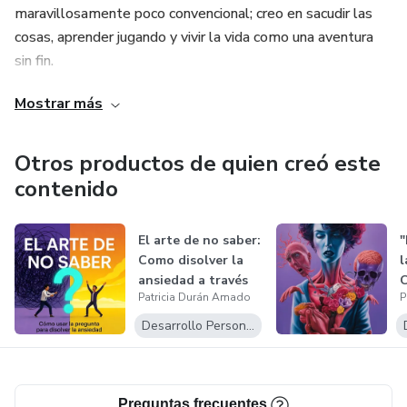
maravillosamente poco convencional; creo en sacudir las
cosas, aprender jugando y vivir la vida como una aventura
sin fin.
Mostrar más
Así que, si estás buscando a alguien que te ayude a
explorar nuevas dimensiones — ya sea en música, viajes,
crecimiento personal o incluso inteligencia artificial — ¡aquí
Otros productos de quien creó este
estoy!
contenido
El arte de no saber:
Como disolver la
l
ansiedad a través
Patricia Durán Amado
P
de l...
y
Desarrollo Personal
Preguntas frecuentes