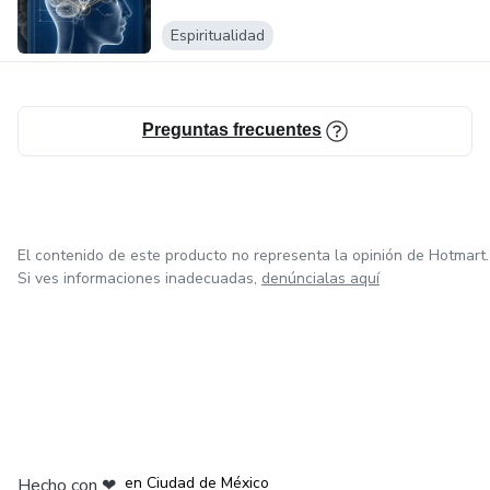
Espiritualidad
Preguntas frecuentes
El contenido de este producto no representa la opinión de Hotmart.
Si ves informaciones inadecuadas,
denúncialas aquí
en Bogotá
en Amsterdam
en Madrid
en Ciudad de México
Hecho con
❤