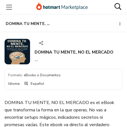
Ir
Ir
Ir
al
a
al
contenido
la
pie
principal
página
de
DOMINA TU MENTE, NO EL MERCADO
de
página
pago
DOMINA TU MENTE, NO EL MERCADO
--
Formato
:
eBooks o Documentos
Idioma
:
Español
DOMINA TU MENTE, NO EL MERCADO es el eBook
que transforma la forma en la que operas. No vas a
encontrar setups mágicos, indicadores secretos ni
promesas vacías. Este ebook va directo al verdadero