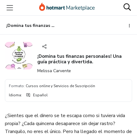
Ir
Ir
Ir
al
a
al
contenido
la
pie
principal
página
de
¡Domina tus finanzas personales! Una guía práctica y divertida.
de
página
pago
¡Domina tus finanzas personales! Una
guía práctica y divertida.
Melissa Carvente
Formato
:
Cursos online y Servicios de Suscripción
Idioma
:
Español
¿Sientes que el dinero se te escapa como si tuviera vida
propia? ¿Cada quincena desaparece sin dejar rastro?
Tranquilo, no eres el único. Pero ha llegado el momento de