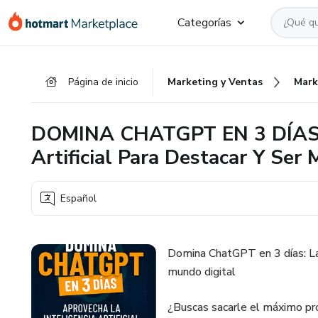
Ir
Ir
Ir
Categorías
al
a
al
contenido
la
pie
principal
página
de
Página de inicio
Marketing y Ventas
Mark
de
página
pago
DOMINA CHATGPT EN 3 DÍAS: A
Artificial Para Destacar Y Ser
Español
Domina ChatGPT en 3 días: La g
mundo digital
¿Buscas sacarle el máximo pr