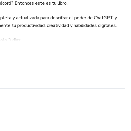
écord? Entonces este es tu libro.
leta y actualizada para descifrar el poder de ChatGPT y
mente tu productividad, creatividad y habilidades digitales.
olo 3 días:
y funcionalidades de la popular inteligencia artificial de
egrar ChatGPT en tus estudios, trabajo y emprendimientos, y
 como experto en esta tecnología que está transformando al
, recibirás actualizaciones gratis de por vida, con los últimos
Tu guía definitiva siempre estará a la vanguardia!