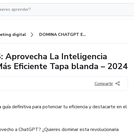
eting digital
DOMINA CHATGPT EN 3 DÍAS: Aprovecha La Inteligencia Artificial Para Destacar Y Ser Más Eficiente Tapa blanda – 2024
provecha La Inteligencia
 Más Eficiente Tapa blanda – 2024
Compartir
uía definitiva para potenciar tu eficiencia y destacarte en el
ovecho a ChatGPT? ¿Quieres dominar esta revolucionaria