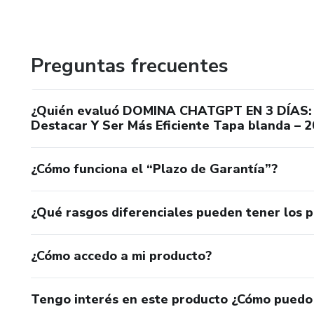
conocimientos y habilidades en el campo.
En los últimos años, Pablo ha decidido compartir su exper
Preguntas frecuentes
conocimientos a través de la escritura, adentrándose en 
¿Quién evaluó DOMINA CHATGPT EN 3 DÍAS: Ap
publicación en Amazon. Su objetivo es ayudar a las pers
Destacar Y Ser Más Eficiente Tapa blanda – 
mejor la IA y sus aplicaciones, fomentando un mayor inter
¿Cómo funciona el “Plazo de Garantía”?
y sus posibles impactos en la sociedad.
¿Qué rasgos diferenciales pueden tener los 
¿Cómo accedo a mi producto?
Tengo interés en este producto ¿Cómo puedo