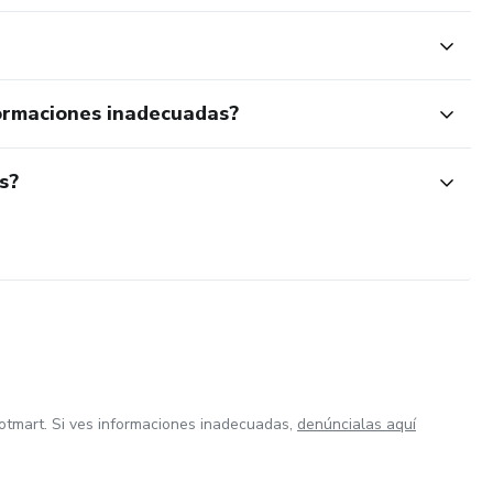
ormaciones inadecuadas?
s?
otmart. Si ves informaciones inadecuadas,
denúncialas aquí