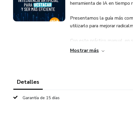
herramienta de IA en tiempo r
Presentamos la guía más comp
utilizarlo para mejorar radical
Con este práctico manual, en s
Mostrar más
✅ Aprenderás todos los trucos 
OpenAI.
✅ Ejemplos prácticos para int
Detalles
sacarles el máximo provecho.
Garantía de 15 días
✅ Innovarás y te posicionarás
mundo.
Además, al adquirir el libro hoy
avances en el universo de IA. ¡