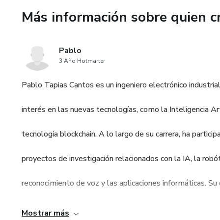
Más información sobre quien c
No esperes más para comenzar
te enseña cómo potenciar exp
Pablo
¡Aprovecha esta oportunidad! I
3 Año Hotmarter
guía todo-en-uno.
Pablo Tapias Cantos es un ingeniero electrónico industrial
interés en las nuevas tecnologías, como la Inteligencia Artif
tecnología blockchain. A lo largo de su carrera, ha partici
proyectos de investigación relacionados con la IA, la robót
reconocimiento de voz y las aplicaciones informáticas. Su 
pasión por estos temas le han llevado a adquirir una sóli
Mostrar más