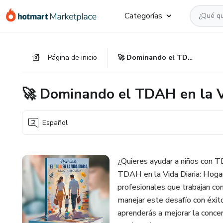
Ir
Ir
Ir
Categorías
al
a
al
contenido
la
pie
principal
página
de
Página de inicio
🚀 Dominando el TDAH en la Vida Diaria: Hogar y Escuela 💡
de
página
pago
🚀 Dominando el TDAH en la Vi
Español
¿Quieres ayudar a niños con 
TDAH en la Vida Diaria: Hogar
profesionales que trabajan co
manejar este desafío con éxito
aprenderás a mejorar la concen