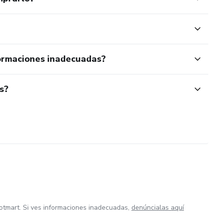
ormaciones inadecuadas?
s?
otmart. Si ves informaciones inadecuadas,
denúncialas aquí