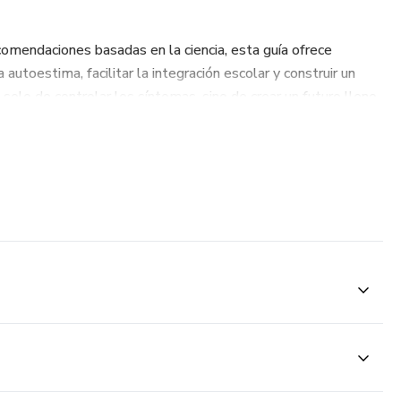
ecomendaciones basadas en la ciencia, esta guía ofrece
 autoestima, facilitar la integración escolar y construir un
solo de controlar los síntomas, sino de crear un futuro lleno
 niños con TDAH.
jorar la atención y la organización.
autoestima y la comunicación familiar.
uela y la vida diaria.