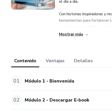
el día a día.
Con historias inspiradoras y r
herramientas para fortalecer la
entorno de apoyo. No se trata 
de confianza y éxito para los
Mostrar más
📖 Beneficios clave:
✅ Estrategias prácticas para me
Contenido
Ventajas
Detalles
✅ Técnicas para fortalecer la 
01
Módulo 1 - Bienvenida
✅ Métodos eficaces para la esc
02
Módulo 2 - Descargar E-book