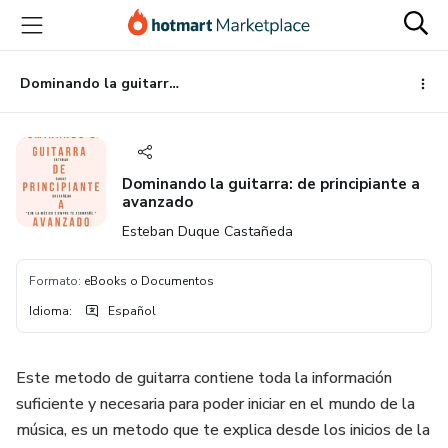
Ir
Ir
Ir
al
a
al
contenido
la
pie
principal
página
de
Dominando la guitarra: de principiante a avanzado
de
página
pago
Dominando la guitarra: de principiante a
avanzado
Esteban Duque Castañeda
Formato
:
eBooks o Documentos
Idioma
:
Español
Este metodo de guitarra contiene toda la información
suficiente y necesaria para poder iniciar en el mundo de la
música, es un metodo que te explica desde los inicios de la