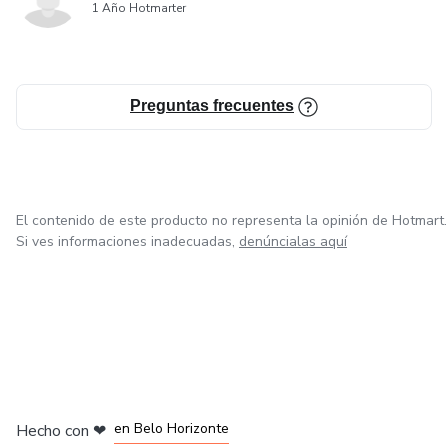
1 Año Hotmarter
Preguntas frecuentes
El contenido de este producto no representa la opinión de Hotmart.
Si ves informaciones inadecuadas,
denúncialas aquí
en Ciudad de México
en Bogotá
en Amsterdam
en Madrid
en Belo Horizonte
Hecho con
❤