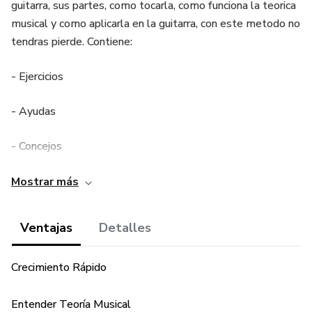
guitarra, sus partes, como tocarla, como funciona la teorica
musical y como aplicarla en la guitarra, con este metodo no
tendras pierde. Contiene:
- Ejercicios
- Ayudas
- Concejos
- Teoria
Mostrar más
- Audios
Ventajas
Detalles
Te lo recomiendo por completo.
Crecimiento Rápido
Entender Teoría Musical