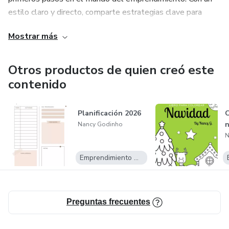
estilo claro y directo, comparte estrategias clave para
transformar ideas en negocios sólidos, reflejando su
Mostrar más
habilidad para estructurar contenido valioso y accesible.
Otros productos de quien creó este
contenido
Planificación 2026
C
n
Nancy Godinho
N
Emprendimiento Digital
Preguntas frecuentes