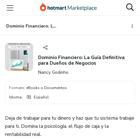
Ir
Ir
Ir
al
a
al
contenido
la
pie
principal
página
de
Dominio Financiero: La Guía Definitiva para Dueños de Negocios
de
página
pago
Dominio Financiero: La Guía Definitiva
para Dueños de Negocios
Nancy Godinho
Formato
:
eBooks o Documentos
Idioma
:
Español
Deja de trabajar para tu dinero y haz que tu sistema trabaje
para ti. Domina la psicología, el flujo de caja y la
rentabilidad real.