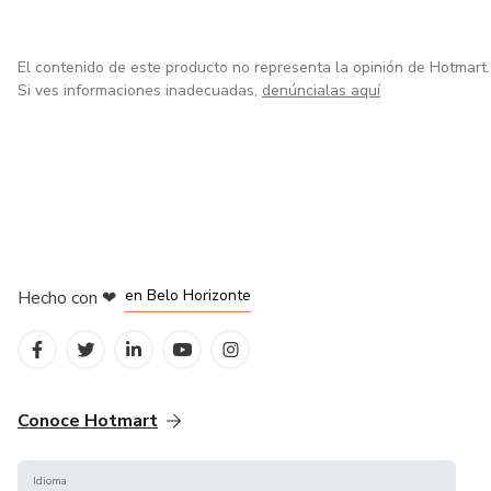
El contenido de este producto no representa la opinión de Hotmart.
Si ves informaciones inadecuadas,
denúncialas aquí
en Ciudad de México
en Bogotá
en Amsterdam
en Madrid
en Belo Horizonte
Hecho con
❤
Conoce Hotmart
Idioma