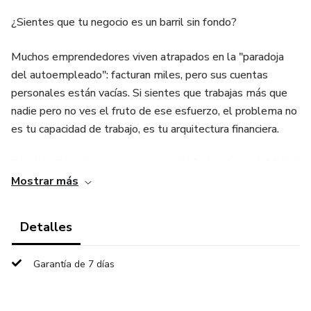
¿Sientes que tu negocio es un barril sin fondo?
Muchos emprendedores viven atrapados en la "paradoja
del autoempleado": facturan miles, pero sus cuentas
personales están vacías. Si sientes que trabajas más que
nadie pero no ves el fruto de ese esfuerzo, el problema no
es tu capacidad de trabajo, es tu arquitectura financiera.
Dominio Financiero no es un manual técnico de contabilidad;
Mostrar más
es una hoja de ruta estratégica diseñada para transformar
tu mentalidad y tus números desde el primer día.
Detalles
Garantía de 7 días