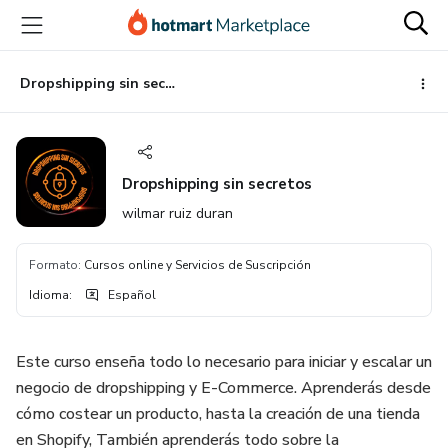
Ir
Ir
Ir
al
a
al
contenido
la
pie
principal
página
de
Dropshipping sin secretos
de
página
pago
Dropshipping sin secretos
wilmar ruiz duran
Formato
:
Cursos online y Servicios de Suscripción
Idioma
:
Español
Este curso enseña todo lo necesario para iniciar y escalar un
negocio de dropshipping y E-Commerce. Aprenderás desde
cómo costear un producto, hasta la creación de una tienda
en Shopify, También aprenderás todo sobre la