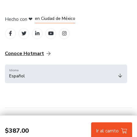
en Bogotá
en Amsterdam
en Madrid
en Ciudad de México
Hecho con
❤
en Belo Horizonte
Conoce Hotmart
Idioma
Español
FAQ
Términos
Privacidad
Cookies
$387.00
Ir al carrito