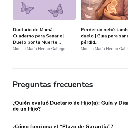
Para madres y padres que han p
edad y por cualquier causa. Pa
Duelario de Mamá:
Perder un bebé tamb
seguro, sin juicios, donde el d
Cuaderno para Sanar el
duelo | Guía para san
Duelo por la Muerte...
pérdid...
abrazado.
Monica María Henao Gallego
Monica María Henao Gall
¿POR QUÉ ESTE DUELARIO
Porque el duelo de un hijo no s
Preguntas frecuentes
integrarlo necesitas herramien
¿Quién evaluó Duelario de Hijo(a): Guía y Di
material ha sido creado con l
de un Hijo?
a muchas familias en este cami
¿Cómo funciona el “Plazo de Garantía”?