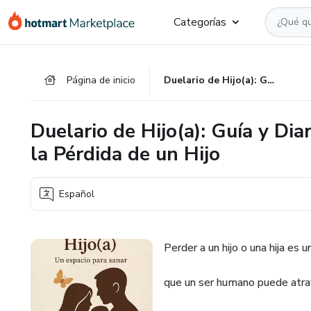
Ir
Ir
Ir
Categorías
al
a
al
contenido
la
pie
principal
página
de
Página de inicio
Duelario de Hijo(a): Guía y Diario para Acompañar el Duelo por la Pérdida de un Hijo
de
página
pago
Duelario de Hijo(a): Guía y Di
la Pérdida de un Hijo
Español
Perder a un hijo o una hija es
que un ser humano puede atrav