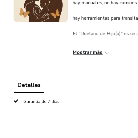
hay manuales, no hay caminos r
hay herramientas para transitar
El "Duelario de Hijo(a)" es un
diseñado por Mónica Henao, 
Mostrar más
para acompañarte en el proceso
¿QUÉ ENCONTRARÁS EN E
Detalles
✦ 14 capítulos con ejercicios p
Garantía de 7 días
✦ Espacios para escribir cartas 
recuerdos