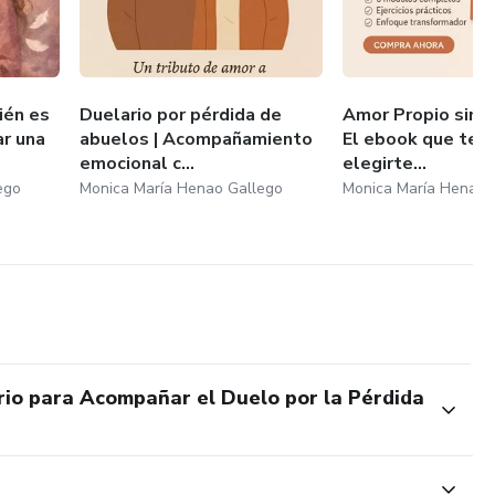
erdido un hijo o una hija a cualquier
ra quienes necesitan un espacio
ién es
Duelario por pérdida de
Amor Propio sin e
olor pueda ser nombrado, escrito y
ar una
abuelos | Acompañamiento
El ebook que te 
emocional c...
elegirte...
ego
Monica María Henao Gallego
Monica María Henao 
?
e "supera": se integra. Y para
tas, palabras, y compañía. Este
ario para Acompañar el Duelo por la Pérdida
a sensibilidad de quien ha acompañado
no, y con la profundidad de la