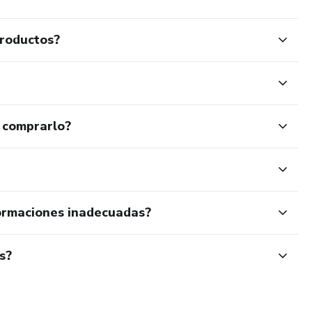
productos?
to para descargar, leer en pantalla
l, elegante y respetuoso, pensado
 comprarlo?
es o incluso años de proceso.
o. Y la tuya, tuya sigue siendo un regalo."
ormaciones inadecuadas?
s?