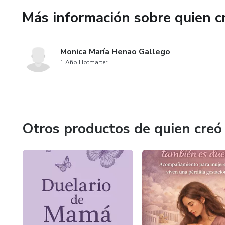
✦ Capítulo dedicado a los dif
Más información sobre quien c
accidente, violencia y suicidio
Monica María Henao Gallego
✦ Meditaciones y respiraciones
1 Año Hotmarter
✦ Herramientas para sostener 
✦ Rituales personalizados de
Otros productos de quien creó
✦ Guía clara sobre cuándo bus
✦ Páginas para honrar fechas e
✦ Mensajes y afirmaciones qu
¿PARA QUIÉN ES?