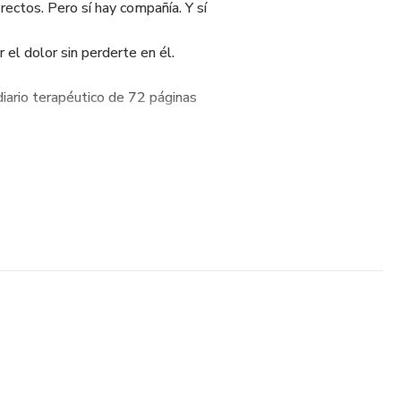
ectos. Pero sí hay compañía. Y sí
 el dolor sin perderte en él.
 diario terapéutico de 72 páginas
Tanatóloga y Acompañante en duelo,
 más difícil de tu vida.
STE DUELARIO?
rácticos para honrar, recordar y sanar
a tu hijo(a), reflexionar y guardar