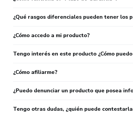
tanatología.
¿Qué rasgos diferenciales pueden tener los 
FORMATO
PDF digital de 72 páginas, lis
¿Cómo accedo a mi producto?
o imprimir. Diseño profesiona
Tengo interés en este producto ¿Cómo puedo
para acompañarte durante mes
¿Cómo afiliarme?
"La presencia es el mejor regal
¿Puedo denunciar un producto que posea inf
— Mónica Henao
Dugla al servicio del amor
Tengo otras dudas, ¿quién puede contestarla