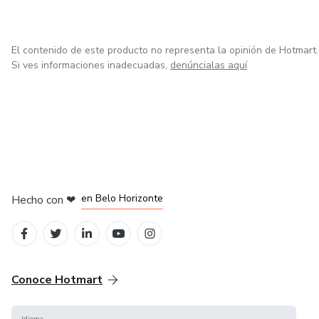
Efectos adversos potenciales
El contenido de este producto no representa la opinión de Hotmart.
Hay muy pocos datos sobre los efectos adversos de la
Si ves informaciones inadecuadas,
denúncialas aquí
quetiapina a dosis bajas. Dos de los 14 varones sanos que
recibieron 25 ó 100 mg
en Ciudad de México
en Bogotá
en Amsterdam
en Madrid
en Belo Horizonte
Hecho con
❤
Conoce Hotmart