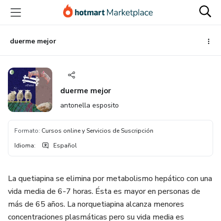
Ir
Ir
Ir
al
a
al
contenido
la
pie
principal
página
de
duerme mejor
de
página
pago
duerme mejor
antonella esposito
Formato
:
Cursos online y Servicios de Suscripción
Idioma
:
Español
La quetiapina se elimina por metabolismo hepático con una
vida media de 6-7 horas. Ésta es mayor en personas de
más de 65 años. La norquetiapina alcanza menores
concentraciones plasmáticas pero su vida media es