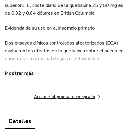
superior1. El coste diario de la quetiapina 25 y 50 mg es
de 0,32 y 0,64 dólares en British Columbia.
Evidencia de su uso en el insomnio primario
Dos ensayos clínicos controlados aleatorizados (ECA)
evaluaron los efectos de la quetiapina sobre el sueño en
pacientes sin otras patologías ni enfermedad
psiquiátrica4,5. Uno de ellos estudió a pacientes con
Mostrar más
insomnio5; el otro se realizó sobre voluntarios sanos sin
insomnio4. Este último fue un ECA cruzado, controlado con
placebo y unicéntrico, que evaluó a 14 varones. Se
Acceder al producto comprado
administró placebo o quetiapina a dosis de 25 ó 100 mg,
administradas durante 3 noches consecutivas, con un
periodo de lavado de 4 días antes de cruzar el tratamiento.
Se realizaron registros de polisomnografía cada noche y se
Detalles
rellenaron cuestionarios subjetivos de puntuación del