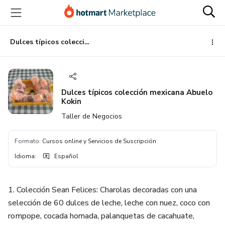
Ir
Ir
Ir
al
a
al
contenido
la
pie
principal
página
de
Dulces típicos colección mexicana Abuelo Kokin
de
página
pago
Dulces típicos colección mexicana Abuelo
Kokin
Taller de Negocios
Formato
:
Cursos online y Servicios de Suscripción
Idioma
:
Español
1. Colección Sean Felices: Charolas decoradas con una
selección de 60 dulces de leche, leche con nuez, coco con
rompope, cocada hornada, palanquetas de cacahuate,