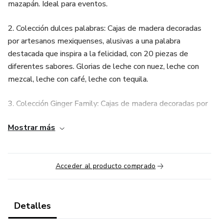
mazapán. Ideal para eventos.
2. Colección dulces palabras: Cajas de madera decoradas
por artesanos mexiquenses, alusivas a una palabra
destacada que inspira a la felicidad, con 20 piezas de
diferentes sabores. Glorias de leche con nuez, leche con
mezcal, leche con café, leche con tequila.
3. Colección Ginger Family: Cajas de madera decoradas por
artesanos mexiquenses de temporada invernal con 20
Mostrar más
dulces de leche alusivos a la familia con hijos y mascotas.
Figuras de dulces de leche.
Acceder al producto comprado
Detalles