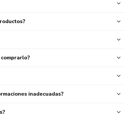
productos?
 comprarlo?
ormaciones inadecuadas?
s?