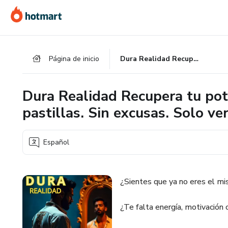
Ir
Ir
Ir
al
a
al
contenido
la
pie
principal
página
de
Página de inicio
Dura Realidad Recupera tu potencia, deseo y conexión. Sin pastillas. Sin excusas. Solo verdad.
de
página
pago
Dura Realidad Recupera tu pote
pastillas. Sin excusas. Solo ve
Español
¿Sientes que ya no eres el m
¿Te falta energía, motivación