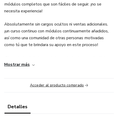
módulos completos que son fáciles de seguir. ¡no se
necesita experiencia!
Absolutamente sin cargos ocultos ni ventas adicionales.
¡un curso continuo con módulos continuamente añadidos,
así como una comunidad de otras personas motivadas
como tú que te brindara su apoyo en este proceso!
¡El producto digital completamente hecho para ti y listo
Mostrar más
para vender con 100% de ganancias!
¡Al adquirir el producto ya obtienes los derechos de
reventa!
Acceder al producto comprado
¡¡NO SE NECESITA EXPERIENCIA!!
Detalles
Propiedad completa del producto