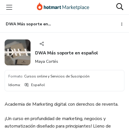
Ir
Ir
Ir
al
a
al
contenido
la
pie
principal
página
de
DWA Más soporte en español
de
página
pago
DWA Más soporte en español
Maya Cortés
Formato
:
Cursos online y Servicios de Suscripción
Idioma
:
Español
Academia de Marketing digital con derechos de reventa.
¡Un curso en profundidad de marketing, negocios y
automatización diseñado para principiantes! Lleno de