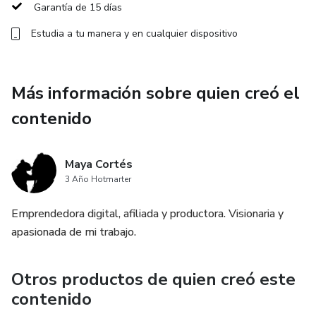
Garantía de 15 días
¡¡UNICO PAGO!!
Estudia a tu manera y en cualquier dispositivo
¡100% de ganancias con llamadas de soporte mensuales
gratuitas para obtener ayuda ampliada con estrategia de
contenido!
Más información sobre quien creó el
contenido
Acceso al contenido de por vida + Futuras Actualizaciones
Un poco de lo que encontraras aquí:
Maya Cortés
3 Año Hotmarter
• Introducción al marketing digital
Emprendedora digital, afiliada y productora. Visionaria y
• Creando tus embudos de ventas
apasionada de mi trabajo.
• La guía de marca definitiva
Otros productos de quien creó este
contenido
• Estrategia de contenidos