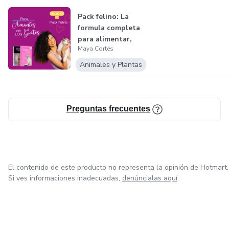
• Email Marketing
Pack felino: La
formula completa
• Curso de marketing de afiliados
para alimentar,
Maya Cortés
cuidar y en...
• Masterclass de Chat GPT
Animales y Plantas
• 111 libros electrónicos GRATIS
Preguntas frecuentes
• Llamadas por zoom de formación
• Y MUCHO MÁS!!
Más de 100 videos y recursos
El contenido de este producto no representa la opinión de Hotmart.
Si ves informaciones inadecuadas,
denúncialas aquí
Disponible en 3 idiomas. Español, inglés y francés